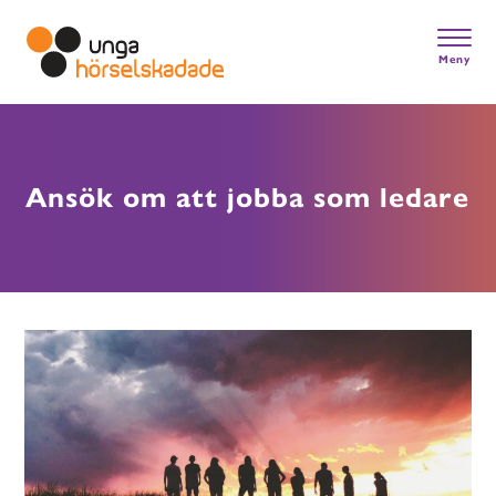
Skip
to
main
Meny
content
Gå till startsidan
Ansök om att jobba som ledare