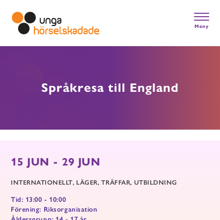
Skip
to
main
Meny
content
Gå till startsidan
Språkresa till England
15 JUN - 29 JUN
INTERNATIONELLT
LÄGER
TRÄFFAR
UTBILDNING
Tid: 13:00 - 10:00
Förening: Riksorganisation
Åldersgrupp: 14 - 17 år