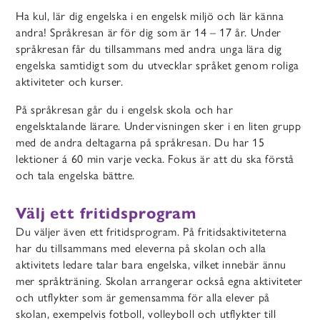
Ha kul, lär dig engelska i en engelsk miljö och lär känna
andra! Språkresan är för dig som är 14 – 17 år. Under
språkresan får du tillsammans med andra unga lära dig
engelska samtidigt som du utvecklar språket genom roliga
aktiviteter och kurser.
På språkresan går du i engelsk skola och har
engelsktalande lärare. Undervisningen sker i en liten grupp
med de andra deltagarna på språkresan. Du har 15
lektioner á 60 min varje vecka. Fokus är att du ska förstå
och tala engelska bättre.
Välj ett fritidsprogram
Du väljer även ett fritidsprogram. På fritidsaktiviteterna
har du tillsammans med eleverna på skolan och alla
aktivitets ledare talar bara engelska, vilket innebär ännu
mer språkträning. Skolan arrangerar också egna aktiviteter
och utflykter som är gemensamma för alla elever på
skolan, exempelvis fotboll, volleyboll och utflykter till