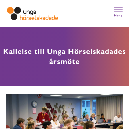
Skip
to
main
Meny
content
Gå till startsidan
Kallelse till Unga Hörselskadades
årsmöte