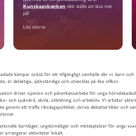
Kunskapsbanken
rätt ställe att läsa mer
på!
Lite större.
adade kämpar också för ett tillgängligt samhälle där vi, barn oc
a, är delaktiga, självständiga och utvecklas på lika villkor.
sation driver opinion och påverkansarbete för unga hörselskadade
älso- och sjukvård, skola, utbildning och arbetsliv. Vi arbetar akti
e genom att träffa riksdagspolitiker, skriva debattartiklar och 
tioner.
ationella barnläger, ungdomsläger och mötesplatser för unga vux
ar arrangerar aktiviteter lokalt.