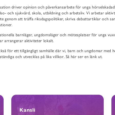
sation driver opinion och påverkansarbete för unga hörselskadade
älso- och sjukvård, skola, utbildning och arbetsliv. Vi arbetar akti
e genom att träffa riksdagspolitiker, skriva debattartiklar och 
tioner.
ationella barnläger, ungdomsläger och mötesplatser för unga vux
ar arrangerar aktiviteter lokalt.
så för ett tillgängligt samhälle där vi, barn och ungdomar med h
vständiga och utvecklas på lika villkor. Så här ser en länk ut.
Kansli