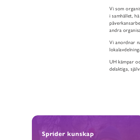
Vi som organi
i samhället, h
påverkansarbet
andra organisa
Vi anordnar n
lokalavdelning
UH kämpar ock
delaktiga, själ
Sprider kunskap