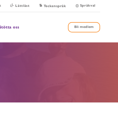
k
Språkval
Lättläst
Teckenspråk
Stötta oss
Bli medlem