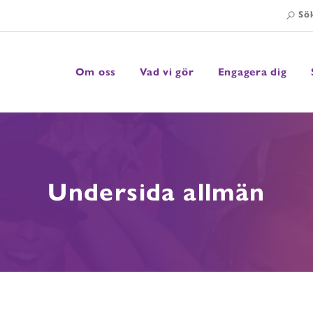
Sö
Om oss
Vad vi gör
Engagera dig
Visa undermeny
Visa undermeny
Visa undermeny
Undersida allmän