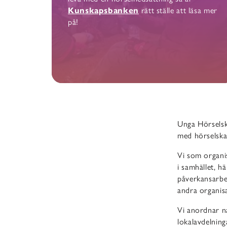
Kunskapsbanken
rätt ställe att läsa mer
på!
Unga Hörselsk
med hörselskad
Vi som organi
i samhället, h
påverkansarbet
andra organisa
Vi anordnar n
lokalavdelning