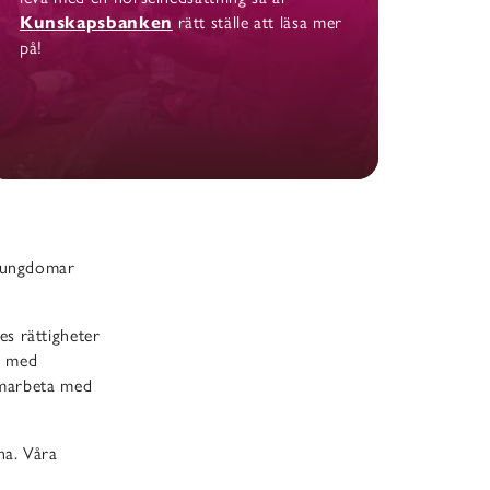
Kunskapsbanken
rätt ställe att läsa mer
på!
h ungdomar
s rättigheter
vt med
samarbeta med
na. Våra