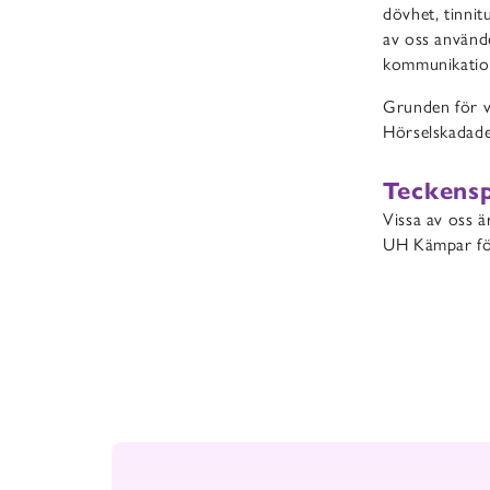
dövhet, tinnit
av oss använde
kommunikation 
Grunden för v
Hörselskadade 
Teckensp
Vissa av oss ä
UH Kämpar för 