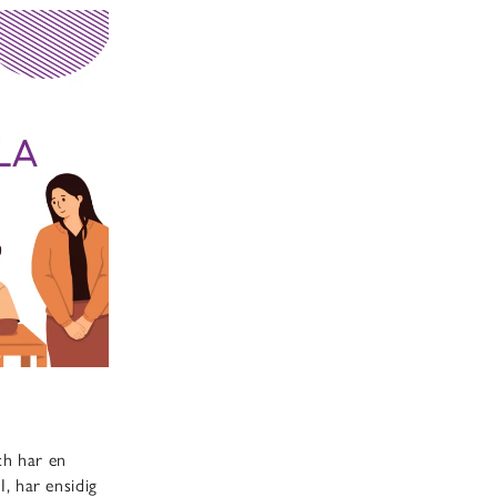
ch har en
, har ensidig