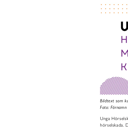
Bildtext som ka
Foto: Förnamn
Unga Hörselsk
hörselskada. 