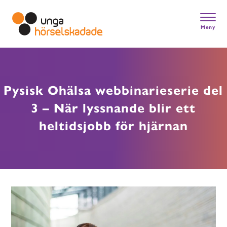
Skip
to
main
Meny
content
Gå till startsidan
Pysisk Ohälsa webbinarieserie del
3 – När lyssnande blir ett
heltidsjobb för hjärnan