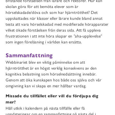
bristande förståelsen från lärare och rektorer.
Hur kan
skolan göra för att bemöta elever som är
hörselskadade/döva och som har hjärntrötthet? Det
uppskattades när klasser eller lärare kunde bland annat
testa att vara hörselskadad med modifierade hörapparater
vilket ökade förståelsen från deras sida.
Att få uppleva
frustrationen i att inte höra skapar en ”aha-upplevelse”
som ingen föreläsning i världen kan ersätta.
Sammanfattning
Webbinariet blev en viktig påminnelse om att
hjärntrötthet är en högst verklig konsekvens av den
kognitiva belastning som hörselnedsättning innebär.
Genom att öka kunskapen hos både oss själva och vår
omgivning kan vi skapa en mer hållbar vardag.
Missade du tillfället eller vill du fördjupa dig
mer?
Håll utkik i kalendern på nästa tillfällle eller få
uppdateringar om en sammanfattning på nästa del i