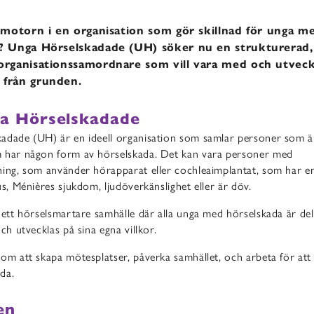
a motorn i en organisation som gör skillnad för unga m
? Unga Hörselskadade (UH) söker nu en strukturerad,
organisationssamordnare som vill vara med och utveck
 från grunden.
a Hörselskadade
adade (UH) är en ideell organisation som samlar personer som ä
 har någon form av hörselskada. Det kan vara personer med
ning, som använder hörapparat eller cochleaimplantat, som har en
us, Ménières sjukdom, ljudöverkänslighet eller är döv.
 ett hörselsmartare samhälle där alla unga med hörselskada är del
och utvecklas på sina egna villkor.
om att skapa mötesplatser, påverka samhället, och arbeta för att
da.
en