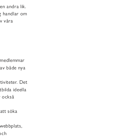
n andra lik.
ag handlar om
av våra
a medlemmar
 av både nya
iviteter. Det
bilda ideella
r också
att söka
 webbplats,
och