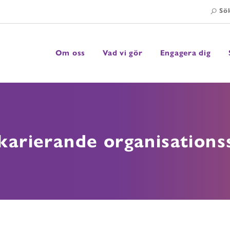
Sö
Om oss
Vad vi gör
Engagera dig
Visa undermeny
Visa undermeny
Visa undermeny
ikarierande organisation