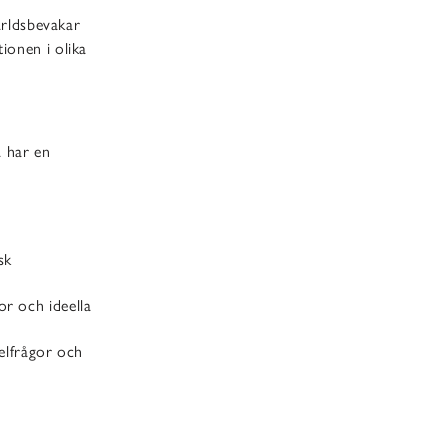
rldsbevakar
ionen i olika
å har en
sk
r och ideella
elfrågor och