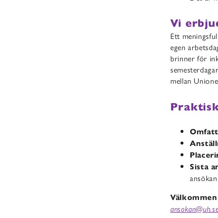
Vi erbju
Ett meningsful
egen arbetsda
brinner för in
semesterdagar 
mellan Union
Praktis
Omfatt
Anstäl
Placeri
Sista 
ansökan
Välkommen 
ansokan@uh.s