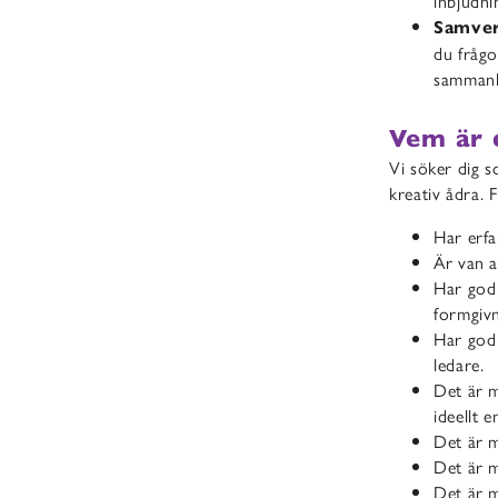
inbjudnin
Samver
du frågo
samman
Vem är 
Vi söker dig 
kreativ ådra. F
Har erfa
Är van a
Har god 
formgivn
Har god
ledare.
Det är m
ideellt 
Det är m
Det är 
Det är 