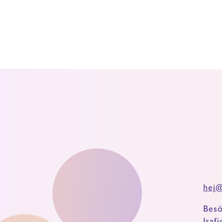
hej@
Besö
Isaf