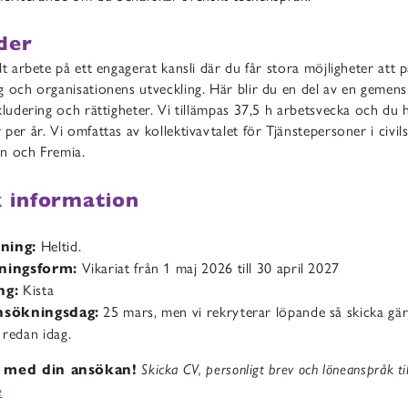
der
lt arbete på ett engagerat kansli där du får stora möjligheter att 
g och organisationens utveckling. Här blir du en del av en gemen
kludering och rättigheter. Vi tillämpas 37,5 h arbetsvecka och du ha
per år. Vi omfattas av kollektivavtalet för Tjänstepersoner i civil
en och Fremia.
k information
Heltid.
ning:
Vikariat från 1 maj 2026 till 30 april 2027
lningsform:
Kista
ng:
25 mars, men vi rekryterar löpande så skicka gär
ansökningsdag:
 redan idag.
med din ansökan!
Skicka CV, personligt brev och löneanspråk til
e