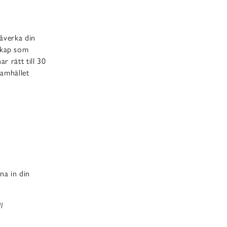
påverka din
skap som
r rätt till 30
samhället
na in din
l