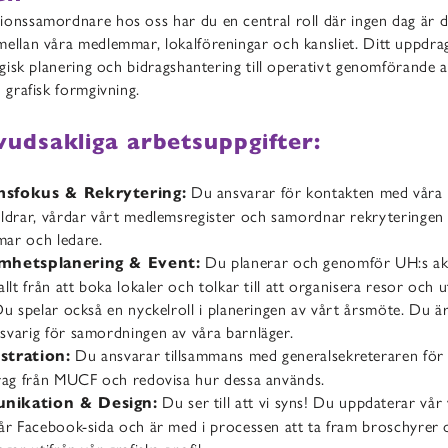
onssamordnare hos oss har du en central roll där ingen dag är de
mellan våra medlemmar, lokalföreningar och kansliet. Ditt uppdr
tegisk planering och bidragshantering till operativt genomförande 
h grafisk formgivning.
vudsakliga arbetsuppgifter:
Du ansvarar för kontakten med vår
sfokus & Rekrytering:
ldrar, vårdar vårt medlemsregister och samordnar rekryteringen
ar och ledare.
Du planerar och genomför UH:s akt
mhetsplanering & Event:
allt från att boka lokaler och tolkar till att organisera resor och ut
Du spelar också en nyckelroll i planeringen av vårt årsmöte. Du ä
svarig för samordningen av våra barnläger.
Du ansvarar tillsammans med generalsekreteraren för 
stration:
drag från MUCF och redovisa hur dessa används.
Du ser till att vi syns! Du uppdaterar vår
ikation & Design:
år Facebook-sida och är med i processen att ta fram broschyrer 