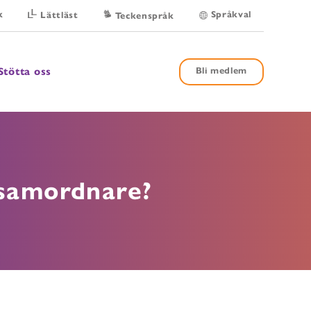
k
Språkval
Lättläst
Teckenspråk
Stötta oss
Bli medlem
ssamordnare?