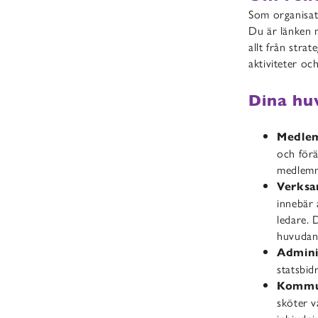
Som organisati
Du är länken 
allt från stra
aktiviteter oc
Dina hu
Medlem
och förä
medlemm
Verksa
innebär 
ledare. 
huvudan
Admini
statsbi
Kommun
sköter v