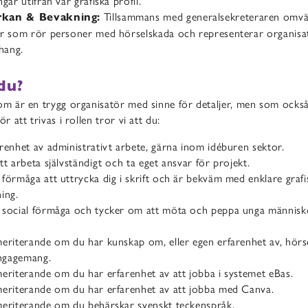
gar utifrån vår grafiska profil.
Tillsammans med generalsekreteraren omvä
kan & Bevakning:
r som rör personer med hörselskada och representerar organisat
hang.
du?
som är en trygg organisatör med sinne för detaljer, men som ocks
ör att trivas i rollen tror vi att du:
renhet av administrativt arbete, gärna inom idéburen sektor.
tt arbeta självständigt och ta eget ansvar för projekt.
förmåga att uttrycka dig i skrift och är bekväm med enklare grafi
ing.
 social förmåga och tycker om att möta och peppa unga människo
eriterande om du har kunskap om, eller egen erfarenhet av, hörs
engagemang.
eriterande om du har erfarenhet av att jobba i systemet eBas.
meriterande om du har erfarenhet av att jobba med Canva.
meriterande om du behärskar svenskt teckenspråk.