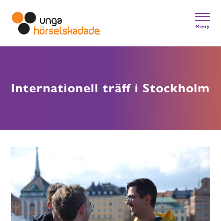
Skip
to
main
Meny
content
Gå till startsidan
Internationell träff i Stockholm