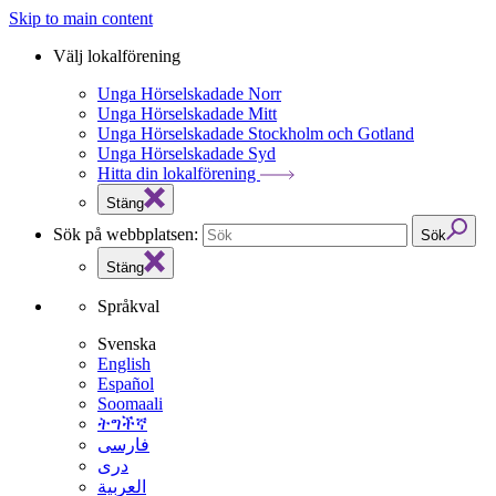
Skip to main content
Välj lokalförening
Unga Hörselskadade Norr
Unga Hörselskadade Mitt
Unga Hörselskadade Stockholm och Gotland
Unga Hörselskadade Syd
Hitta din lokalförening
Stäng
Sök på webbplatsen:
Sök
Stäng
Språkval
Svenska
English
Español
Soomaali
ትግችኛ
فارسی
دری
العربية