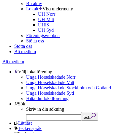
Bli aktiv
Lokalt
Visa undermeny
UH Norr
UH Mitt
UHiS
UH Syd
Föreningswebben
Stötta oss
Stötta oss
Bli medlem
Bli medlem
Välj lokalförening
Unga Hörselskadade Norr
Unga Hörselskadade Mitt
Unga Hörselskadade Stockholm och Gotland
Unga Hörselskadade Syd
Hitta din lokalförening
Sök
Skriv in din sökning
Sök
Lättläst
Teckenspråk