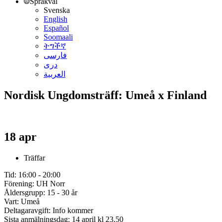
Språkval
Svenska
English
Español
Soomaali
ትግችኛ
فارسی
دری
العربية
Nordisk Ungdomsträff: Umeå x Finland
18 apr
Träffar
Tid: 16:00 - 20:00
Förening: UH Norr
Åldersgrupp: 15 - 30 år
Vart: Umeå
Deltagaravgift: Info kommer
Sista anmälningsdag: 14 april kl 23.50