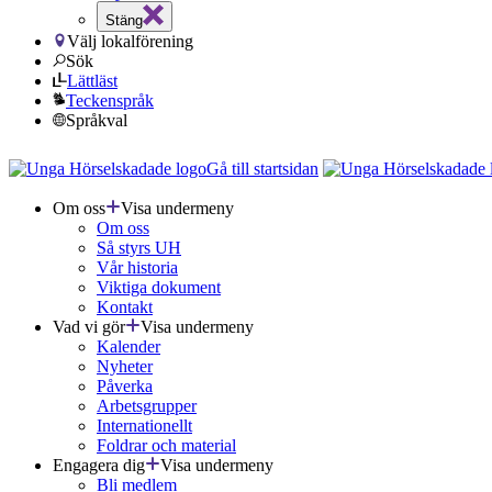
Stäng
Välj lokalförening
Sök
Lättläst
Teckenspråk
Språkval
Gå till startsidan
Om oss
Visa undermeny
Om oss
Så styrs UH
Vår historia
Viktiga dokument
Kontakt
Vad vi gör
Visa undermeny
Kalender
Nyheter
Påverka
Arbetsgrupper
Internationellt
Foldrar och material
Engagera dig
Visa undermeny
Bli medlem