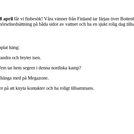
8 april
får vi finbesök! Våra vänner från Finland tar färjan över Bottenha
hörselnedsättning på båda sidor av vattnet och ha en sjukt rolig dag til
plat häng:
andra och bryter isen.
 Vem tar hem segern i denna nordiska kamp?
l hänga med på Megazone.
 på att knyta kontakter och ha roligt tillsammans.