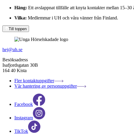
Häng:
Ett avslappnat tillfälle att knyta kontakter mellan 15–30 
Vilka:
Medlemmar i UH och våra vänner från Finland.
Till toppen
hej@uh.se
Besöksadress
Isafjordsgatan 30B
164 40 Kista
Fler kontaktuppgifter
Vår hantering av personuppgifter
Facebook
Instagram
TikTok