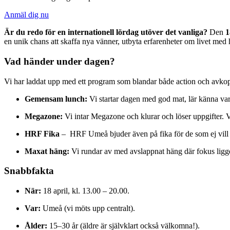
Anmäl dig nu
Är du redo för en internationell lördag utöver det vanliga?
Den
1
en unik chans att skaffa nya vänner, utbyta erfarenheter om livet med 
Vad händer under dagen?
Vi har laddat upp med ett program som blandar både action och avkop
Gemensam lunch:
Vi startar dagen med god mat, lär känna var
Megazone:
Vi intar Megazone och klurar och löser uppgifter.
HRF Fika
– HRF Umeå bjuder även på fika för de som ej vil
Maxat häng:
Vi rundar av med avslappnat häng där fokus ligger
Snabbfakta
När:
18 april, kl. 13.00 – 20.00.
Var:
Umeå (vi möts upp centralt).
Ålder:
15–30 år (äldre är självklart också välkomna!).