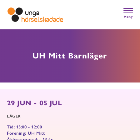
Skip
to
main
Meny
content
Gå till startsidan
UH Mitt Barnläger
29 JUN - 05 JUL
LÄGER
Tid: 15:00 - 12:00
Förening: UH Mitt
Åldersgrupp: 6 - 13 år