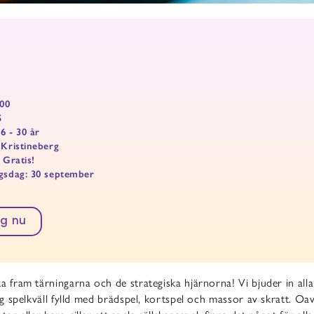
:00
S
6 - 30 år
 Kristineberg
 Gratis!
ngsdag: 30 september
g nu
a fram tärningarna och de strategiska hjärnorna! Vi bjuder in al
lig spelkväll fylld med brädspel, kortspel och massor av skratt. O