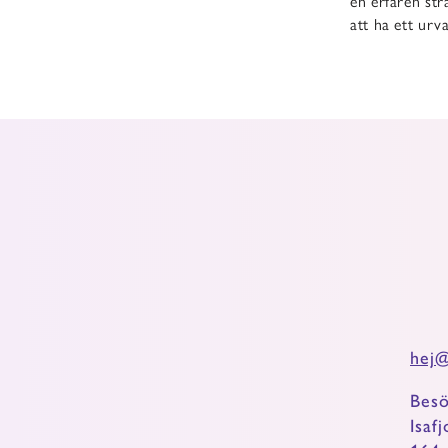
en erfaren stra
att ha ett urv
hej@
Besö
Isaf