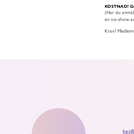
KOSTNAD? Gra
(Har du anmält
en no-show avg
Krav? Medlems
hej@