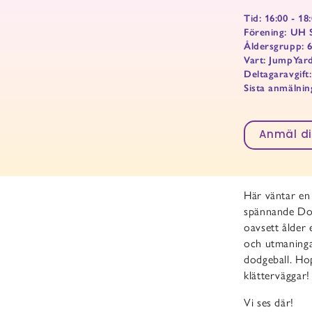
Tid: 16:00 - 18
Förening: UH 
Åldersgrupp: 6
Vart: JumpYar
Deltagaravgift:
Sista anmälnin
Anmäl di
Här väntar en 
spännande Dod
oavsett ålder 
och utmaningar
dodgeball. Ho
klätterväggar!
Vi ses där!