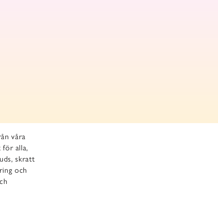
rån våra
för alla,
uds, skratt
tring och
och