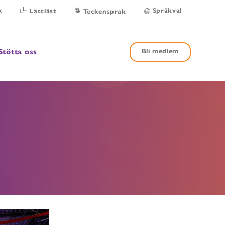
k
Språkval
Lättläst
Teckenspråk
Stötta oss
Bli medlem