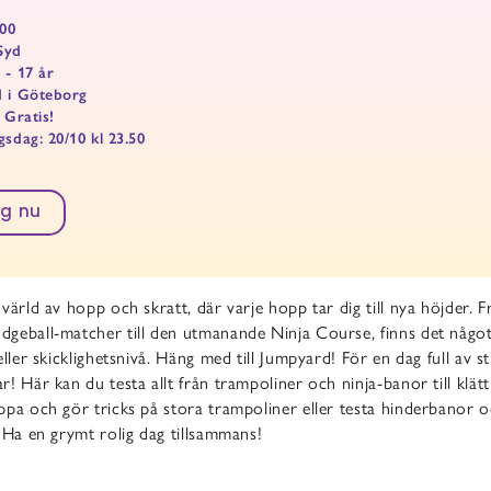
:00
Syd
 - 17 år
d i Göteborg
 Gratis!
gsdag: 20/10 kl 23.50
g nu
värld av hopp och skratt, där varje hopp tar dig till nya höjder. F
geball-matcher till den utmanande Ninja Course, finns det något 
eller skicklighetsnivå. Häng med till Jumpyard! För en dag full av st
! Här kan du testa allt från trampoliner och ninja-banor till klät
ppa och gör tricks på stora trampoliner eller testa hinderbanor 
 Ha en grymt rolig dag tillsammans!