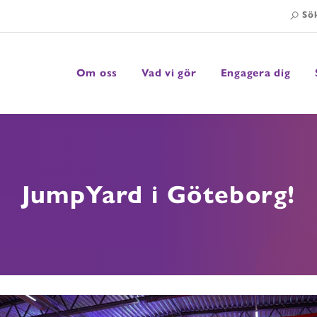
Sö
Om oss
Vad vi gör
Engagera dig
Visa undermeny
Visa undermeny
Visa undermeny
JumpYard i Göteborg!