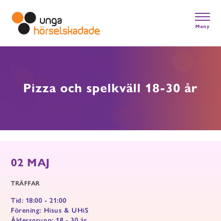
Skip
to
main
Meny
content
Gå till startsidan
Pizza och spelkväll 18-30 år
02 MAJ
TRÄFFAR
Tid: 18:00 - 21:00
Förening: Hisus & UHiS
Åldersgrupp: 18 - 30 år