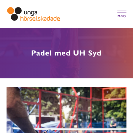
Skip
to
main
Meny
content
Gå till startsidan
Padel med UH Syd