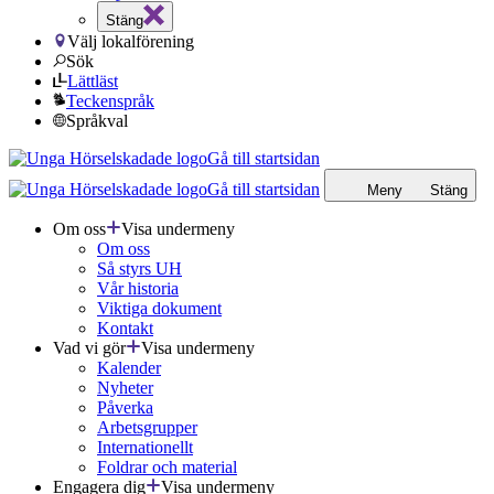
Stäng
Välj lokalförening
Sök
Lättläst
Teckenspråk
Språkval
Gå till startsidan
Gå till startsidan
Meny
Stäng
Om oss
Visa undermeny
Om oss
Så styrs UH
Vår historia
Viktiga dokument
Kontakt
Vad vi gör
Visa undermeny
Kalender
Nyheter
Påverka
Arbetsgrupper
Internationellt
Foldrar och material
Engagera dig
Visa undermeny