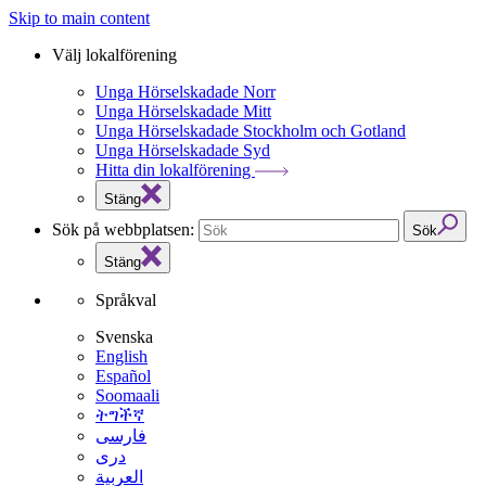
Skip to main content
Välj lokalförening
Unga Hörselskadade Norr
Unga Hörselskadade Mitt
Unga Hörselskadade Stockholm och Gotland
Unga Hörselskadade Syd
Hitta din lokalförening
Stäng
Sök på webbplatsen:
Sök
Stäng
Språkval
Svenska
English
Español
Soomaali
ትግችኛ
فارسی
دری
العربية