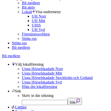
Bli medlem
Bli aktiv
Lokalt
Visa undermeny
UH Norr
UH Mitt
UHiS
UH Syd
Föreningswebben
Stötta oss
Stötta oss
Bli medlem
Bli medlem
Välj lokalförening
Unga Hörselskadade Norr
Unga Hörselskadade Mitt
Unga Hörselskadade Stockholm och Gotland
Unga Hörselskadade Syd
Hitta din lokalförening
Sök
Skriv in din sökning
Sök
Lättläst