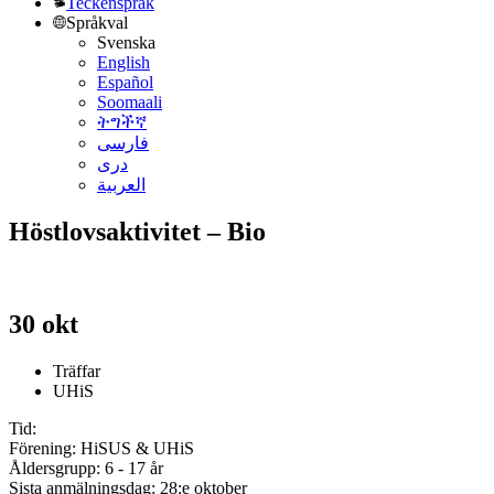
Teckenspråk
Språkval
Svenska
English
Español
Soomaali
ትግችኛ
فارسی
دری
العربية
Höstlovsaktivitet – Bio
30 okt
Träffar
UHiS
Tid:
Förening: HiSUS & UHiS
Åldersgrupp: 6 - 17 år
Sista anmälningsdag: 28:e oktober