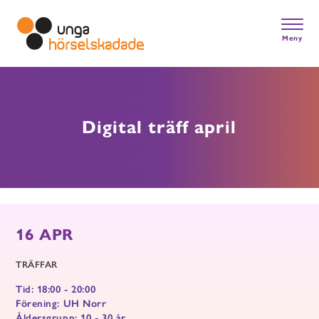
Skip
to
main
Meny
content
Gå till startsidan
Digital träff april
16 APR
TRÄFFAR
Tid: 18:00 - 20:00
Förening: UH Norr
Åldersgrupp: 10 - 30 år