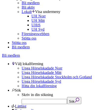
Bli medlem
Bli aktiv
Lokalt
Visa undermeny
UH Norr
UH Mitt
UHiS
UH Syd
Föreningswebben
Stötta oss
Stötta oss
Bli medlem
Bli medlem
Välj lokalförening
Unga Hörselskadade Norr
Unga Hörselskadade Mitt
Unga Hörselskadade Stockholm och Gotland
Unga Hörselskadade Syd
Hitta din lokalförening
Sök
Skriv in din sökning
Sök
Lättläst