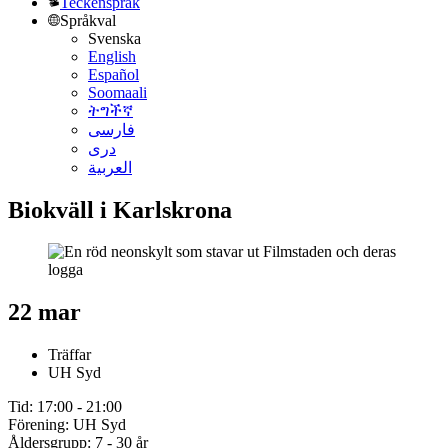
Teckenspråk
Språkval
Svenska
English
Español
Soomaali
ትግችኛ
فارسی
دری
العربية
Biokväll i Karlskrona
22 mar
Träffar
UH Syd
Tid: 17:00 - 21:00
Förening: UH Syd
Åldersgrupp: 7 - 30 år