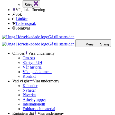
Stäng
Välj lokalförening
Sök
Lättläst
Teckenspråk
Språkval
Gå till startsidan
Gå till startsidan
Meny
Stäng
Om oss
Visa undermeny
Om oss
Så styrs UH
Vår historia
Viktiga dokument
Kontakt
Vad vi gör
Visa undermeny
Kalender
Nyheter
Påverka
Arbetsgrupper
Internationellt
Foldrar och material
Engagera dig
Visa undermeny