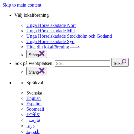
Skip to main content
Välj lokalförening
Unga Hörselskadade Norr
Unga Hörselskadade Mitt
Unga Hörselskadade Stockholm och Gotland
Unga Hörselskadade Syd
Hitta din lokalförening
Stäng
Sök på webbplatsen:
Sök
Stäng
Språkval
Svenska
English
Español
Soomaali
ትግችኛ
فارسی
دری
العربية