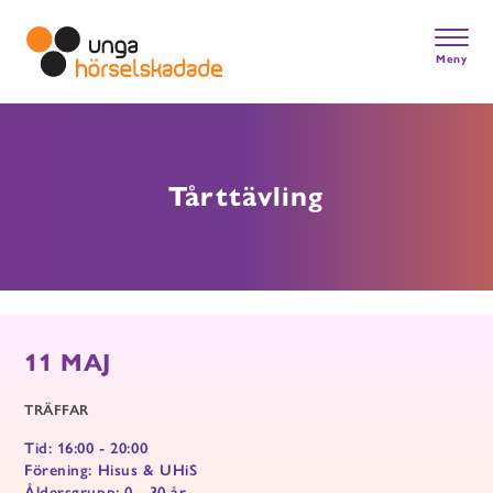
Skip
to
main
Meny
content
Gå till startsidan
Tårttävling
11 MAJ
TRÄFFAR
Tid: 16:00 - 20:00
Förening: Hisus & UHiS
Åldersgrupp: 0 - 30 år