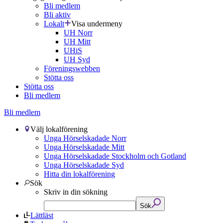
Bli medlem
Bli aktiv
Lokalt
Visa undermeny
UH Norr
UH Mitt
UHiS
UH Syd
Föreningswebben
Stötta oss
Stötta oss
Bli medlem
Bli medlem
Välj lokalförening
Unga Hörselskadade Norr
Unga Hörselskadade Mitt
Unga Hörselskadade Stockholm och Gotland
Unga Hörselskadade Syd
Hitta din lokalförening
Sök
Skriv in din sökning
Sök
Lättläst