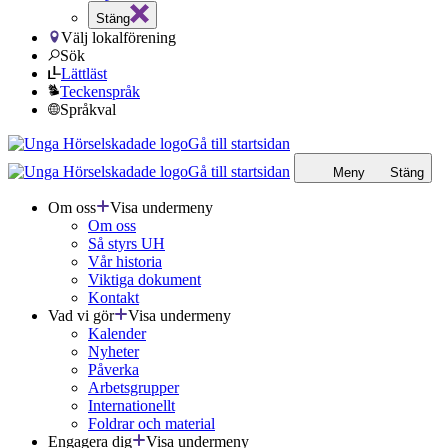
Stäng
Välj lokalförening
Sök
Lättläst
Teckenspråk
Språkval
Gå till startsidan
Gå till startsidan
Meny
Stäng
Om oss
Visa undermeny
Om oss
Så styrs UH
Vår historia
Viktiga dokument
Kontakt
Vad vi gör
Visa undermeny
Kalender
Nyheter
Påverka
Arbetsgrupper
Internationellt
Foldrar och material
Engagera dig
Visa undermeny