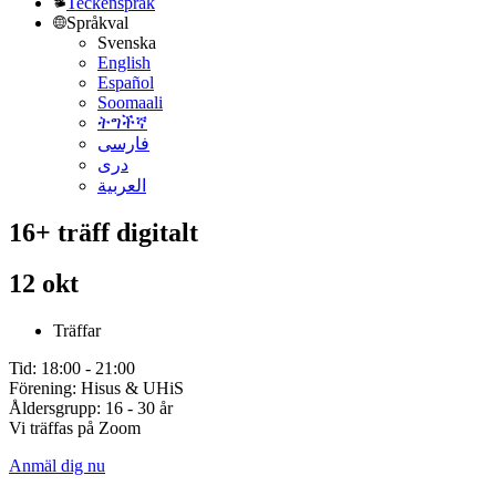
Teckenspråk
Språkval
Svenska
English
Español
Soomaali
ትግችኛ
فارسی
دری
العربية
16+ träff digitalt
12 okt
Träffar
Tid: 18:00 - 21:00
Förening: Hisus & UHiS
Åldersgrupp: 16 - 30 år
Vi träffas på Zoom
Anmäl dig nu