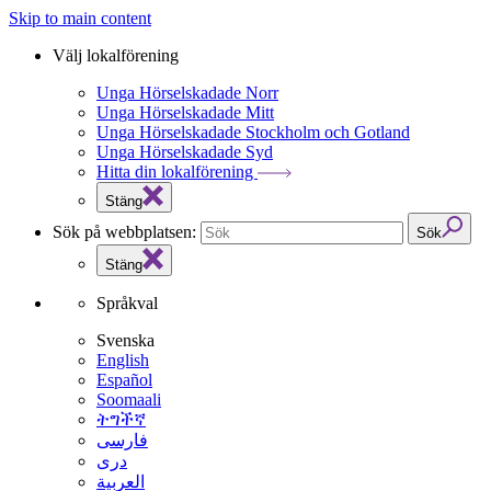
Skip to main content
Välj lokalförening
Unga Hörselskadade Norr
Unga Hörselskadade Mitt
Unga Hörselskadade Stockholm och Gotland
Unga Hörselskadade Syd
Hitta din lokalförening
Stäng
Sök på webbplatsen:
Sök
Stäng
Språkval
Svenska
English
Español
Soomaali
ትግችኛ
فارسی
دری
العربية