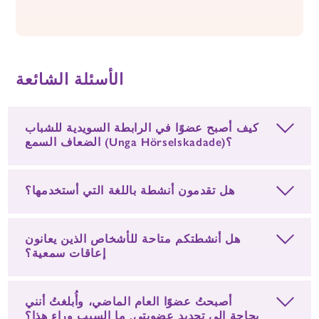
الأسئلة الشائعة
كيف أصبح عضوًا في الرابطة السويدية للشباب
الضعاف السمع (Unga Hörselskadade)؟
هل تقدمون أنشطة باللغة التي أستخدمها؟
هل أنشطتكم متاحة للأشخاص الذين يعانون
إعاقات سمعية؟
أصبحتُ عضوًا العام الماضي، وأُبلغتُ أنني
بحاجة إلى تجديد عضويتي. ما السبب وراء هذا؟