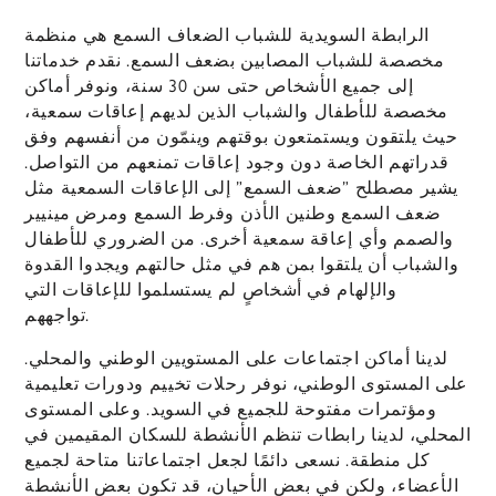
الرابطة السويدية للشباب الضعاف السمع هي منظمة
مخصصة للشباب المصابين بضعف السمع. نقدم خدماتنا
إلى
جميع الأشخاص حتى سن 30 سنة، ونوفر أماكن
مخصصة للأطفال والشب
اب الذين لديهم إعاقات سمعية،
حيث يلتقون ويستمتعون بوقتهم وينمّون من أنفسهم وفق
قدراتهم الخاصة دون وجود إعاقات تمنعهم من التواصل.
يشير مصطلح ”ضعف السمع” إلى الإعاقات السمعية مثل
ضعف السمع وطنين الأذن وفرط السمع ومرض
مينيير
والصمم وأي إعاقة سمعية أخرى. من الضروري للأطفال
والشباب أن يلتقوا بمن هم في مثل حالتهم ويجدوا القدوة
والإلهام في أشخاصٍ لم يستسلموا للإعاقات التي
تواجههم.
لدينا أماكن اجتماعات على المستويين الوطني والمحلي.
على المستوى الوطني، نوفر رحلات تخييم ودورات تعليمية
ومؤتمرات مفتوحة للجميع في السويد. وعلى المستوى
المحلي، لدينا رابطات تنظم الأنشطة للسكان المقيمين في
كل منطقة. نسعى دائمًا لجعل اجتماعاتنا متاحة لجميع
الأعضاء، ولكن في بعض الأحيان، قد تكون بعض الأنشطة