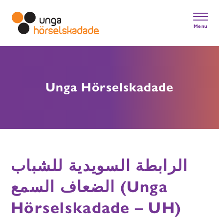
Skip
to
main
Menu
content
Gå till startsidan
Unga Hörselskadade
الرابطة
السويدية للشباب
Unga
الضعاف السمع (
Hörselskadade
– UH
)