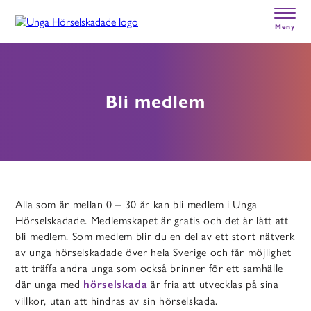
Skip
to
Meny
main
content
Gå till startsidan
Bli medlem
Alla som är mellan 0 – 30 år kan bli medlem i Unga
Hörselskadade. Medlemskapet är gratis och det är lätt att
bli medlem. Som medlem blir du en del av ett
stort nätverk
av unga hörselskadade över hela Sverige och får
möjlighet
att träffa andra unga som också brinner för ett samhälle
där unga med
är fria att utvecklas på sina
hörselskada
villkor, utan att hindras av sin hörselskada.